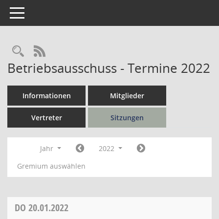
Toggle navigation
Rechercheauswahl
RSS-Feed
Betriebsausschuss - Termine 2022
Informationen
Mitglieder
Vertreter
Sitzungen
Jahr
2022
Gremium auswählen
DO
20.01.2022