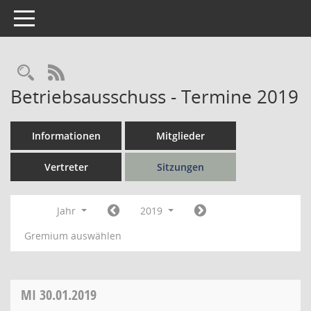
Toggle navigation
Rechercheauswahl
RSS-Feed
Betriebsausschuss - Termine 2019
Informationen
Mitglieder
Vertreter
Sitzungen
Jahr
2019
Gremium auswählen
MI
30.01.2019