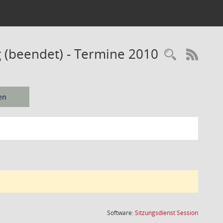
 (beendet) - Termine 2010
Recherc
RSS-
en
(Wird in
Software:
Sitzungsdienst
Session