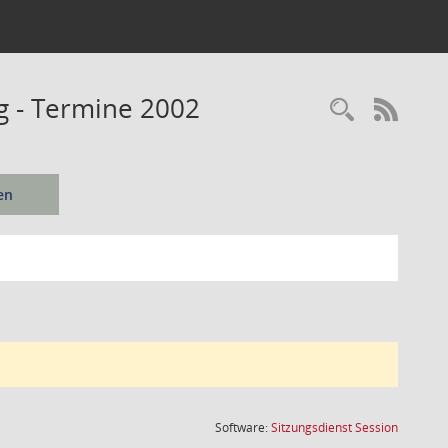
ng - Termine 2002
Recherc
RSS-
en
(Wird in
Software:
Sitzungsdienst
Session