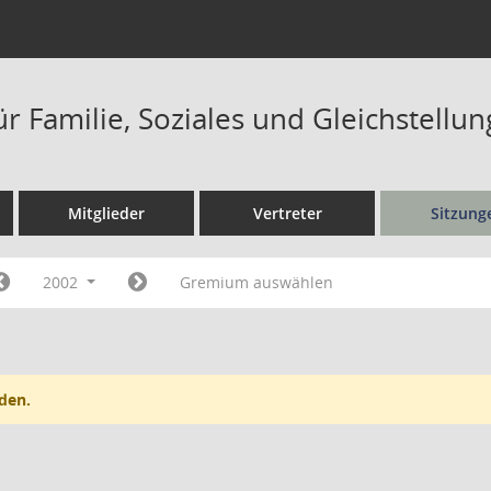
r Familie, Soziales und Gleichstellu
Mitglieder
Vertreter
Sitzung
2002
Gremium auswählen
den.