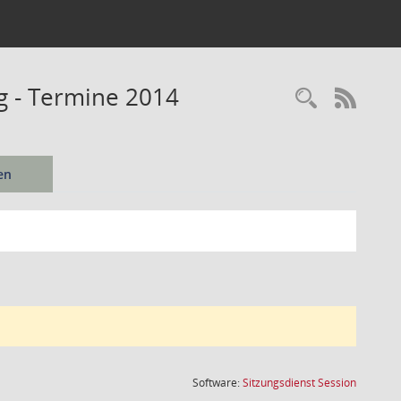
ng - Termine 2014
Recherc
RSS-
en
(Wird in
Software:
Sitzungsdienst
Session