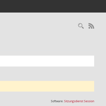
Recherc
RSS-
(Wird in
Software:
Sitzungsdienst
Session