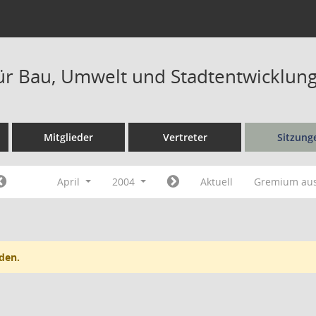
ür Bau, Umwelt und Stadtentwicklung
Mitglieder
Vertreter
Sitzung
April
2004
Aktuell
Gremium au
den.