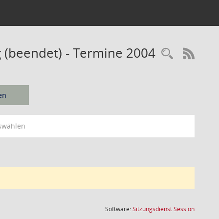
 (beendet) - Termine 2004
Recherc
RSS-
en
swählen
(Wird in
Software:
Sitzungsdienst
Session