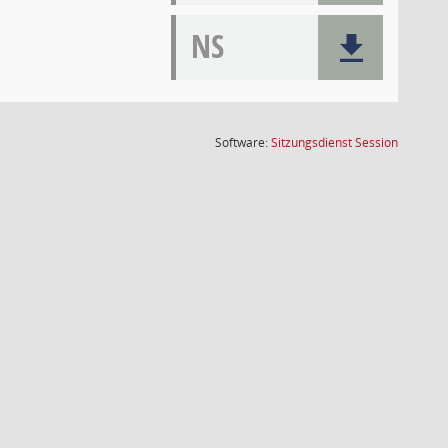
NS
(Wird in
Software:
Sitzungsdienst
Session