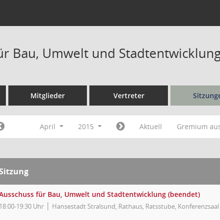
ür Bau, Umwelt und Stadtentwicklung
Mitglieder
Vertreter
Sitzung
April
2015
Aktuell
Gremium au
Sitzung
Ausschuss für Bau, Umwelt und Stadtentwicklung (beendet)
18:00-19:30 Uhr
Hansestadt Stralsund, Rathaus, Ratsstube, Konferenzsaal