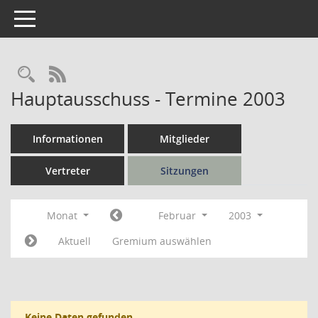
Toggle navigation
Rechercheauswahl
RSS-Feed
Hauptausschuss - Termine 2003
Informationen
Mitglieder
Vertreter
Sitzungen
Monat
Februar
2003
Aktuell
Gremium auswählen
Keine Daten gefunden.