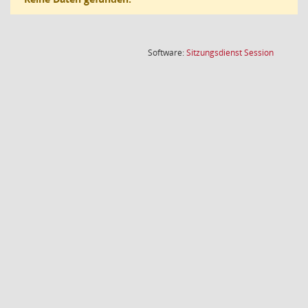
(Wird in
Software:
Sitzungsdienst
Session