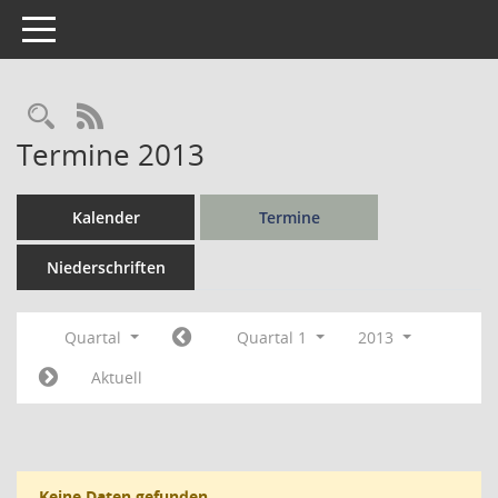
Toggle navigation
Rechercheauswahl
RSS-Feed
Termine 2013
Kalender
Termine
Niederschriften
Quartal
Quartal 1
2013
Aktuell
Keine Daten gefunden.