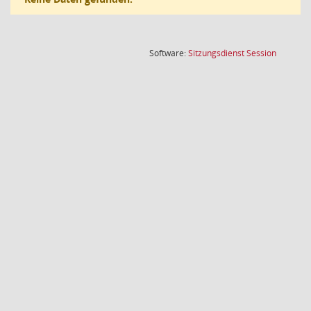
(Wird in
Software:
Sitzungsdienst
Session