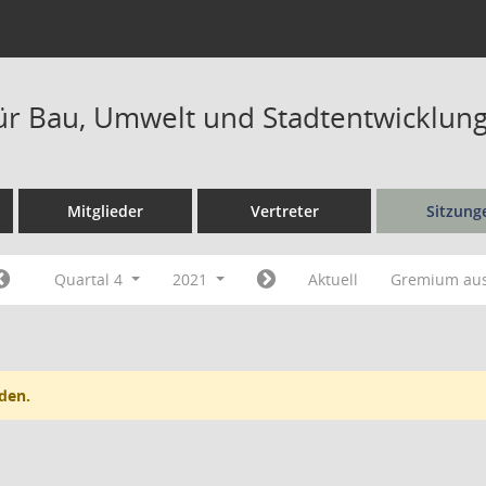
ür Bau, Umwelt und Stadtentwicklung
Mitglieder
Vertreter
Sitzung
Quartal 4
2021
Aktuell
Gremium au
den.