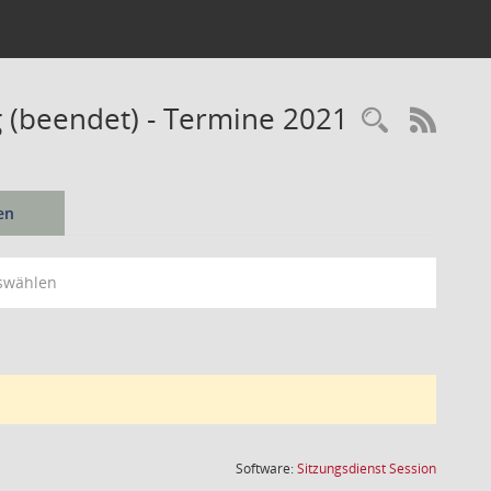
 (beendet) - Termine 2021
Recherc
RSS-
en
swählen
(Wird in
Software:
Sitzungsdienst
Session