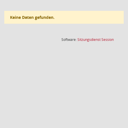
Keine Daten gefunden.
(Wird in
Software:
Sitzungsdienst
Session