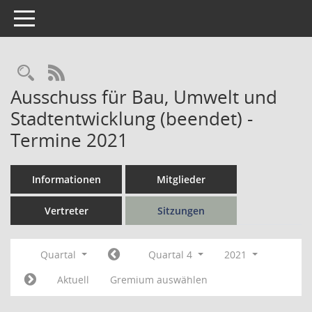
Toggle navigation
Rechercheauswahl
RSS-Feed
Ausschuss für Bau, Umwelt und
Stadtentwicklung (beendet) -
Termine 2021
Informationen
Mitglieder
Vertreter
Sitzungen
Quartal
Quartal 4
2021
Aktuell
Gremium auswählen