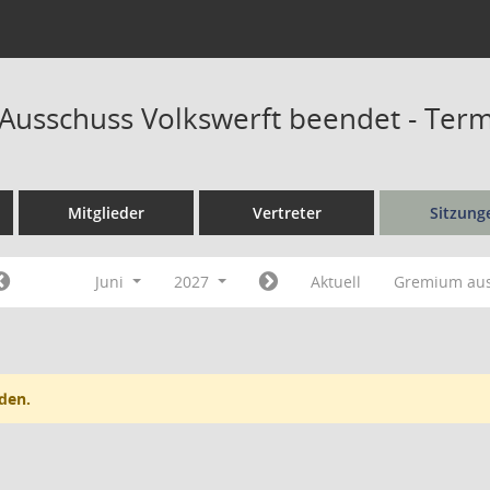
r Ausschuss Volkswerft beendet - Ter
Mitglieder
Vertreter
Sitzung
Juni
2027
Aktuell
Gremium au
den.