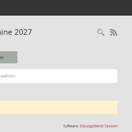
mine 2027
Recherc
RSS-
en
swählen
(Wird in
Software:
Sitzungsdienst
Session