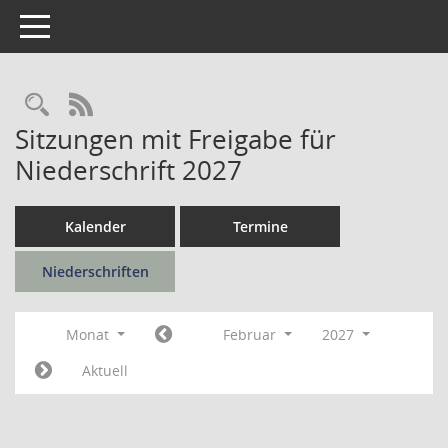
Toggle navigation
Rechercheauswahl
RSS-Feed
Sitzungen mit Freigabe für
Niederschrift 2027
Kalender
Termine
Niederschriften
Monat
Februar
2027
Aktuell