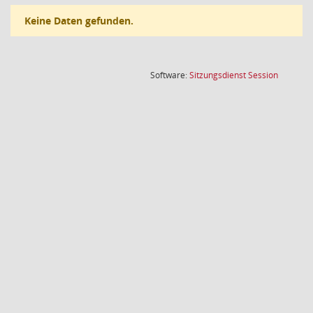
Keine Daten gefunden.
(Wird in
Software:
Sitzungsdienst
Session