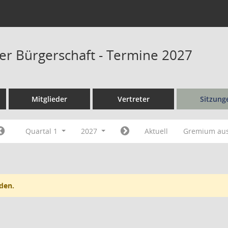
er Bürgerschaft - Termine 2027
Mitglieder
Vertreter
Sitzung
Quartal 1
2027
Aktuell
Gremium au
den.