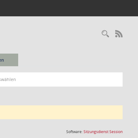
Recherc
RSS-
en
swählen
(Wird in
Software:
Sitzungsdienst
Session