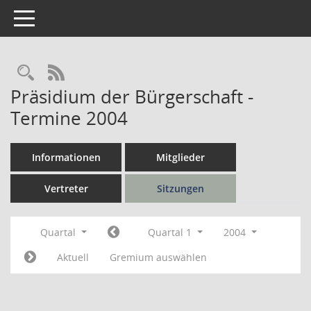
Toggle navigation
Rechercheauswahl
RSS-Feed
Präsidium der Bürgerschaft -
Termine 2004
Informationen
Mitglieder
Vertreter
Sitzungen
Quartal
Quartal 1
2004
Aktuell
Gremium auswählen