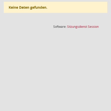
Keine Daten gefunden.
(Wird in
Software:
Sitzungsdienst
Session