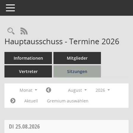
Toggle navigation
Rechercheauswahl
RSS-Feed
Hauptausschuss - Termine 2026
Informationen
Mitglieder
Vertreter
Sitzungen
Monat
August
2026
Aktuell
Gremium auswählen
DI
25.08.2026