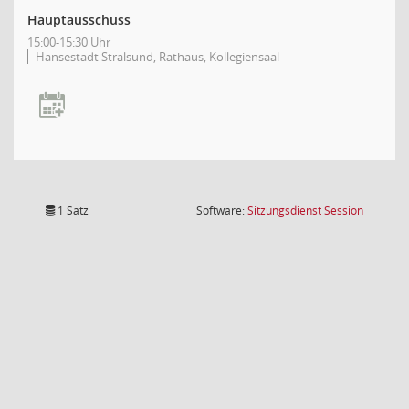
Hauptausschuss
15:00-15:30 Uhr
Hansestadt Stralsund, Rathaus, Kollegiensaal
(Wird in
1 Satz
Software:
Sitzungsdienst
Session