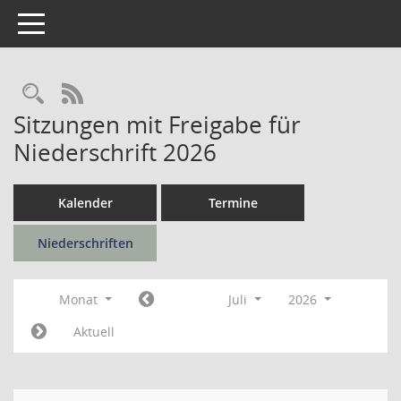
Toggle navigation
Rechercheauswahl
RSS-Feed
Sitzungen mit Freigabe für
Niederschrift 2026
Kalender
Termine
Niederschriften
Monat
Juli
2026
Aktuell