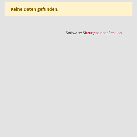
Keine Daten gefunden.
(Wird in
Software:
Sitzungsdienst
Session