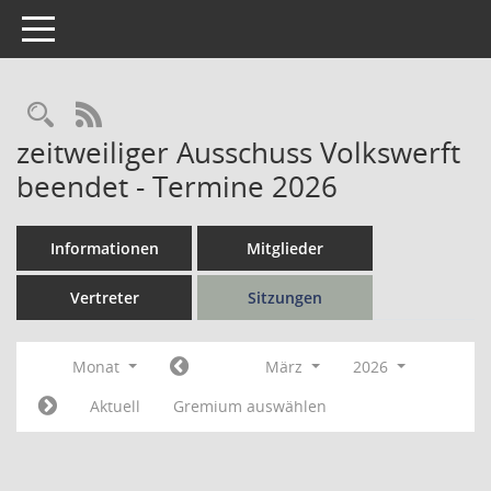
Toggle navigation
Rechercheauswahl
RSS-Feed
zeitweiliger Ausschuss Volkswerft
beendet - Termine 2026
Informationen
Mitglieder
Vertreter
Sitzungen
Monat
März
2026
Aktuell
Gremium auswählen