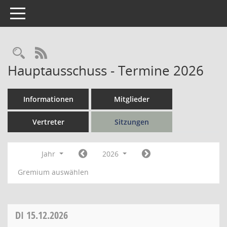
Toggle navigation
Rechercheauswahl
RSS-Feed
Hauptausschuss - Termine 2026
Informationen
Mitglieder
Vertreter
Sitzungen
Jahr
2026
Gremium auswählen
DI
15.12.2026