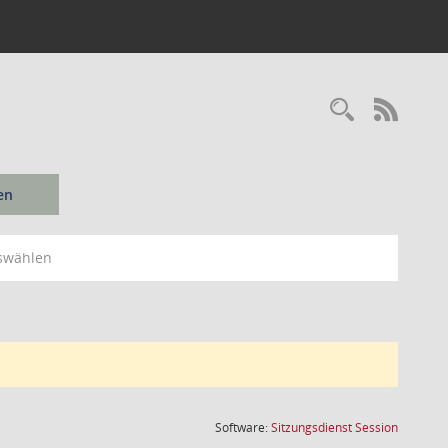
Recherc
RSS-
en
swählen
(Wird in
Software:
Sitzungsdienst
Session