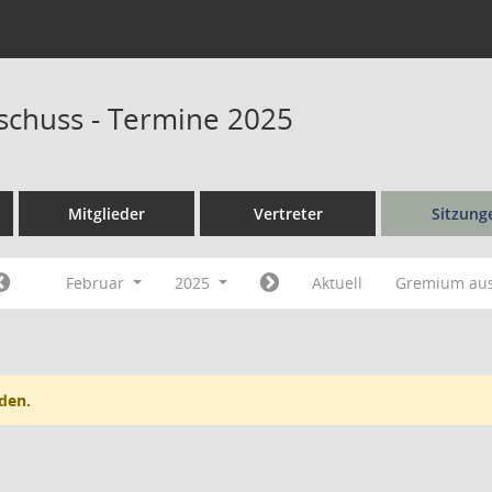
schuss - Termine 2025
Mitglieder
Vertreter
Sitzung
Februar
2025
Aktuell
Gremium au
den.