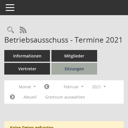
Toggle navigation
Rechercheauswahl
RSS-Feed
Betriebsausschuss - Termine 2021
Informationen
Mitglieder
Vertreter
Sitzungen
Monat
Februar
2021
Aktuell
Gremium auswählen
Keine Daten gefunden.