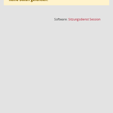
(Wird in
Software:
Sitzungsdienst
Session