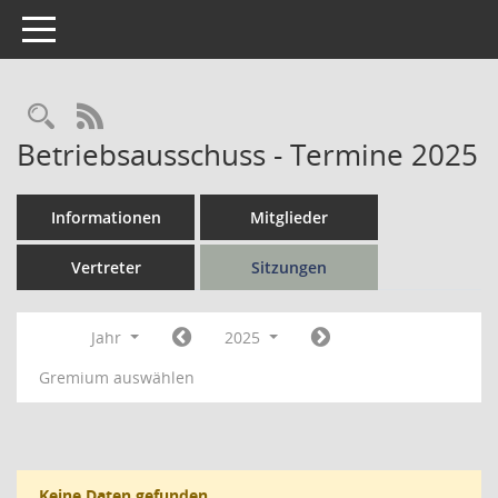
Toggle navigation
Rechercheauswahl
RSS-Feed
Betriebsausschuss - Termine 2025
Informationen
Mitglieder
Vertreter
Sitzungen
Jahr
2025
Gremium auswählen
Keine Daten gefunden.