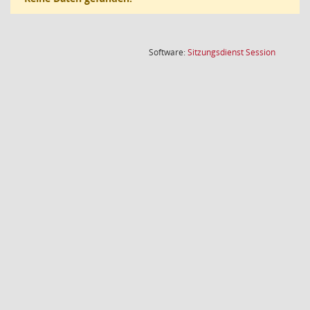
(Wird in
Software:
Sitzungsdienst
Session