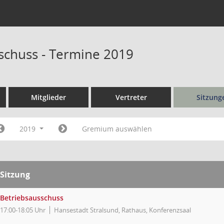
schuss - Termine 2019
Mitglieder
Vertreter
Sitzung
2019
Gremium auswählen
Sitzung
Betriebsausschuss
17:00-18:05 Uhr
Hansestadt Stralsund, Rathaus, Konferenzsaal