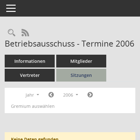
Toggle navigation
Rechercheauswahl
RSS-Feed
Betriebsausschuss - Termine 2006
Informationen
Mitglieder
Vertreter
Sitzungen
Jahr
2006
Gremium auswählen
Keine Daten gefunden.