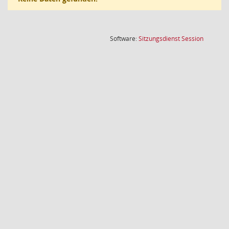
(Wird in
Software:
Sitzungsdienst
Session