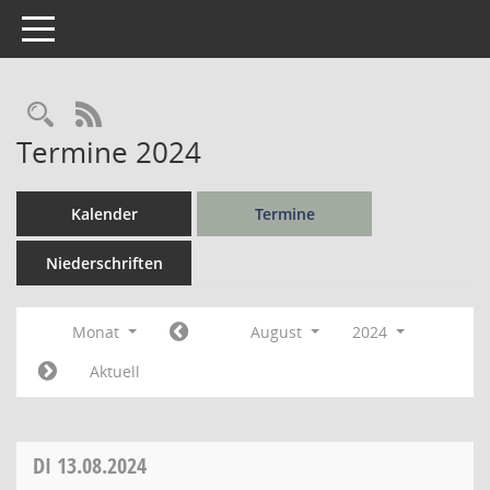
Toggle navigation
Rechercheauswahl
RSS-Feed
Termine 2024
Kalender
Termine
Niederschriften
Monat
August
2024
Aktuell
DI
13.08.2024