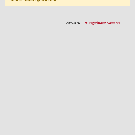
(Wird in
Software:
Sitzungsdienst
Session