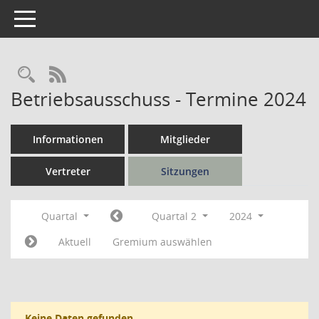
Toggle navigation
Rechercheauswahl
RSS-Feed
Betriebsausschuss - Termine 2024
Informationen
Mitglieder
Vertreter
Sitzungen
Quartal
Quartal 2
2024
Aktuell
Gremium auswählen
Keine Daten gefunden.