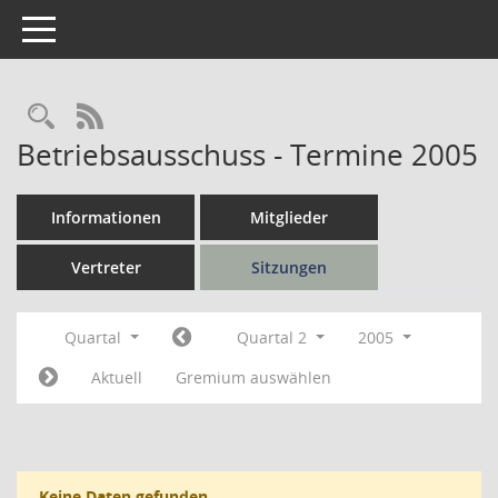
Toggle navigation
Rechercheauswahl
RSS-Feed
Betriebsausschuss - Termine 2005
Informationen
Mitglieder
Vertreter
Sitzungen
Quartal
Quartal 2
2005
Aktuell
Gremium auswählen
Keine Daten gefunden.