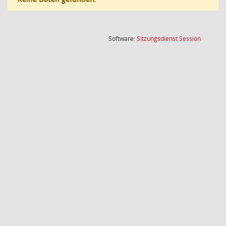
(Wird in
Software:
Sitzungsdienst
Session