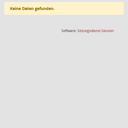
Keine Daten gefunden.
(Wird in
Software:
Sitzungsdienst
Session