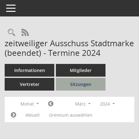
Toggle navigation
Rechercheauswahl
RSS-Feed
zeitweiliger Ausschuss Stadtmarke
(beendet) - Termine 2024
Informationen
Mitglieder
Vertreter
Sitzungen
Monat
März
2024
Aktuell
Gremium auswählen