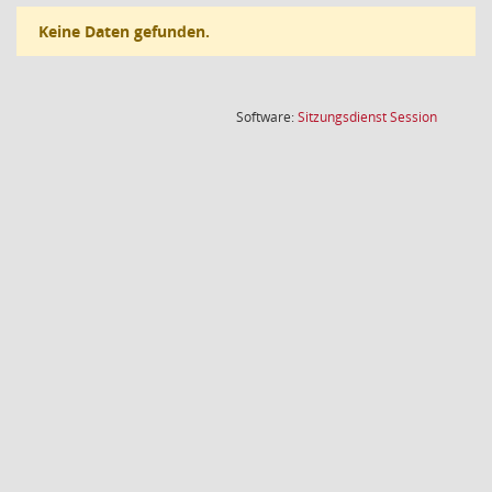
Keine Daten gefunden.
(Wird in
Software:
Sitzungsdienst
Session