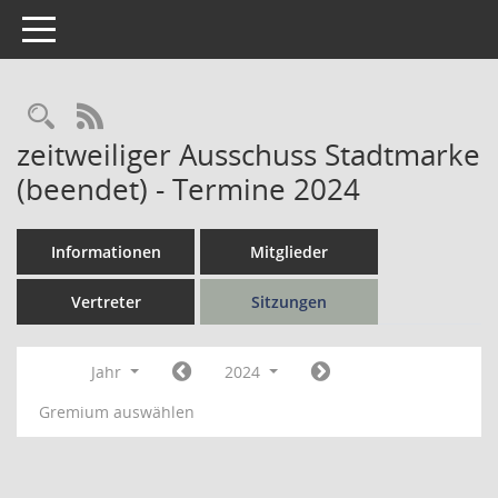
Toggle navigation
Rechercheauswahl
RSS-Feed
zeitweiliger Ausschuss Stadtmarke
(beendet) - Termine 2024
Informationen
Mitglieder
Vertreter
Sitzungen
Jahr
2024
Gremium auswählen