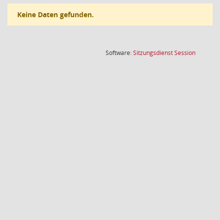
Keine Daten gefunden.
(Wird in
Software:
Sitzungsdienst
Session