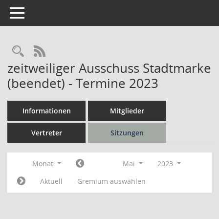
Toggle navigation
Rechercheauswahl
RSS-Feed
zeitweiliger Ausschuss Stadtmarke
(beendet) - Termine 2023
Informationen
Mitglieder
Vertreter
Sitzungen
Monat
Mai
2023
Aktuell
Gremium auswählen