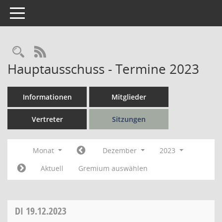
Toggle navigation
Rechercheauswahl
RSS-Feed
Hauptausschuss - Termine 2023
Informationen
Mitglieder
Vertreter
Sitzungen
Monat
Dezember
2023
Aktuell
Gremium auswählen
DI
19.12.2023