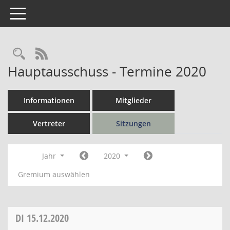
Toggle navigation
Rechercheauswahl
RSS-Feed
Hauptausschuss - Termine 2020
Informationen
Mitglieder
Vertreter
Sitzungen
Jahr
2020
Gremium auswählen
DI
15.12.2020