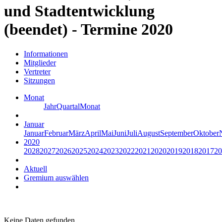
und Stadtentwicklung
(beendet) - Termine 2020
Informationen
Mitglieder
Vertreter
Sitzungen
Monat
Jahr
Quartal
Monat
Januar
Januar
Februar
März
April
Mai
Juni
Juli
August
September
Oktober
2020
2028
2027
2026
2025
2024
2023
2022
2021
2020
2019
2018
2017
20
Aktuell
Gremium auswählen
Keine Daten gefunden.