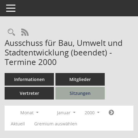
Toggle navigation
Rechercheauswahl
RSS-Feed
Ausschuss für Bau, Umwelt und
Stadtentwicklung (beendet) -
Termine 2000
Informationen
Mitglieder
Vertreter
Sitzungen
Monat
Januar
2000
Aktuell
Gremium auswählen