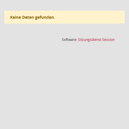
Keine Daten gefunden.
(Wird in
Software:
Sitzungsdienst
Session