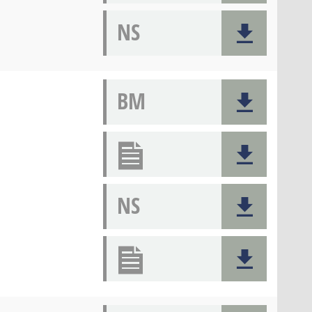
NS
BM
NS