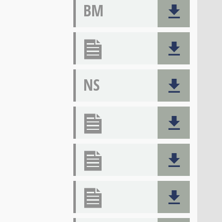
BM
NS