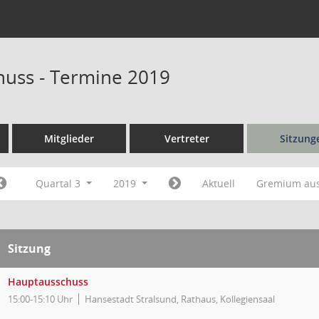
uss - Termine 2019
Mitglieder
Vertreter
Sitzung
Quartal 3
2019
Aktuell
Gremium au
Sitzung
Hauptausschuss
15:00-15:10 Uhr
Hansestadt Stralsund, Rathaus, Kollegiensaal