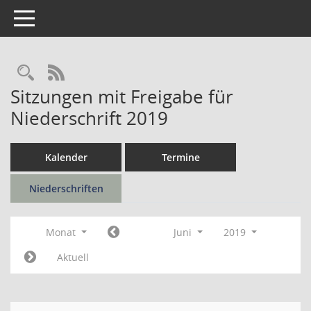
Toggle navigation
Rechercheauswahl
RSS-Feed
Sitzungen mit Freigabe für
Niederschrift 2019
Kalender
Termine
Niederschriften
Monat
Juni
2019
Aktuell