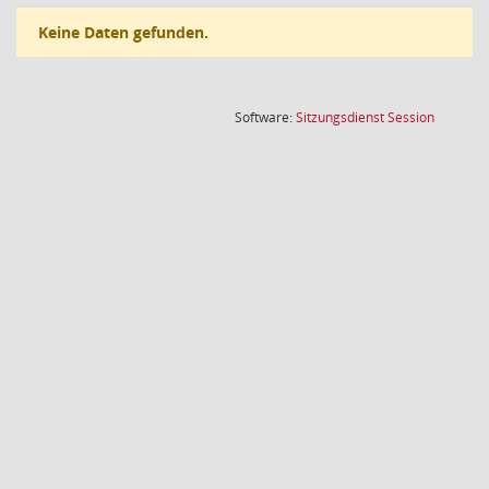
Keine Daten gefunden.
(Wird in
Software:
Sitzungsdienst
Session