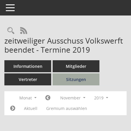
Toggle navigation
Rechercheauswahl
RSS-Feed
zeitweiliger Ausschuss Volkswerft
beendet - Termine 2019
Informationen
Mitglieder
Vertreter
Sitzungen
Monat
November
2019
Aktuell
Gremium auswählen