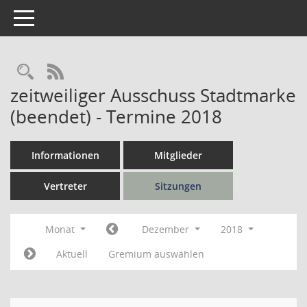
Toggle navigation
Rechercheauswahl
RSS-Feed
zeitweiliger Ausschuss Stadtmarke
(beendet) - Termine 2018
Informationen
Mitglieder
Vertreter
Sitzungen
Monat
Dezember
2018
Aktuell
Gremium auswählen