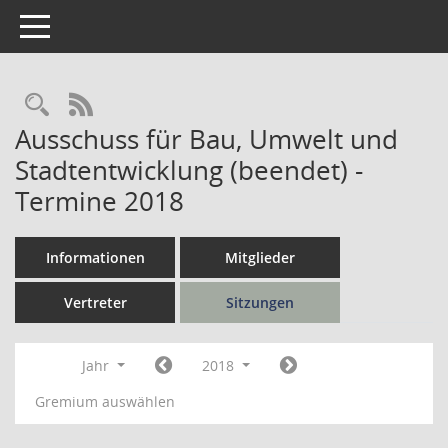
Toggle navigation
Rechercheauswahl
RSS-Feed
Ausschuss für Bau, Umwelt und
Stadtentwicklung (beendet) -
Termine 2018
Informationen
Mitglieder
Vertreter
Sitzungen
Jahr
2018
Gremium auswählen