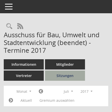
Toggle navigation
Rechercheauswahl
RSS-Feed
Ausschuss für Bau, Umwelt und
Stadtentwicklung (beendet) -
Termine 2017
Informationen
Mitglieder
Vertreter
Sitzungen
Monat
Juli
2017
Aktuell
Gremium auswählen