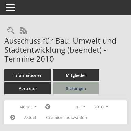
Toggle navigation
Rechercheauswahl
RSS-Feed
Ausschuss für Bau, Umwelt und
Stadtentwicklung (beendet) -
Termine 2010
Informationen
Mitglieder
Vertreter
Sitzungen
Monat
Juli
2010
Aktuell
Gremium auswählen