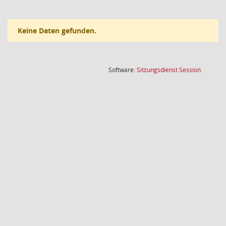
Keine Daten gefunden.
(Wird in
Software:
Sitzungsdienst
Session