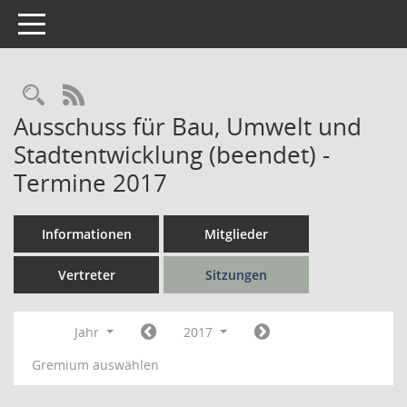
Toggle navigation
Rechercheauswahl
RSS-Feed
Ausschuss für Bau, Umwelt und
Stadtentwicklung (beendet) -
Termine 2017
Informationen
Mitglieder
Vertreter
Sitzungen
Jahr
2017
Gremium auswählen