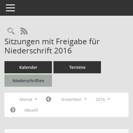
Toggle navigation
Rechercheauswahl
RSS-Feed
Sitzungen mit Freigabe für
Niederschrift 2016
Kalender
Termine
Niederschriften
Monat
November
2016
Aktuell