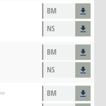
BM
NS
BM
NS
BM
 103