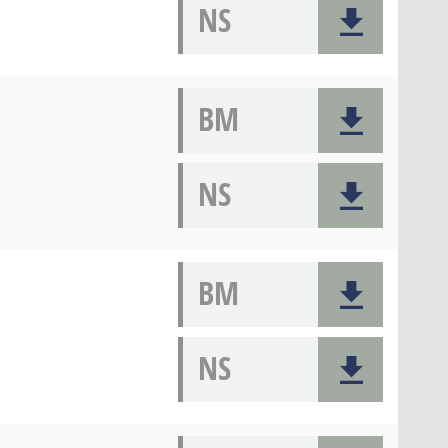
NS
BM
NS
BM
NS