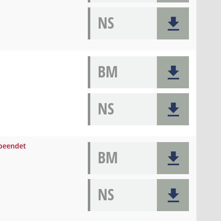
NS
BM
NS
 beendet
BM
NS