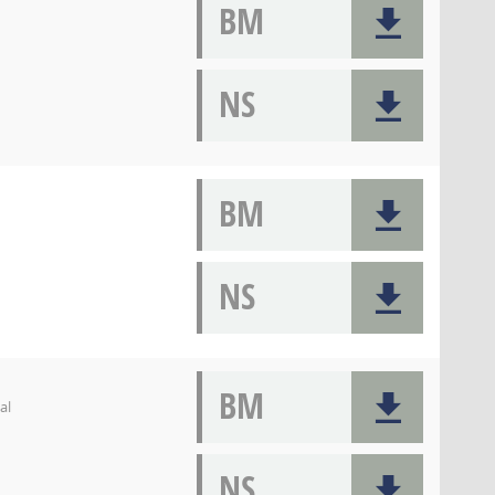
BM
NS
BM
NS
BM
al
NS