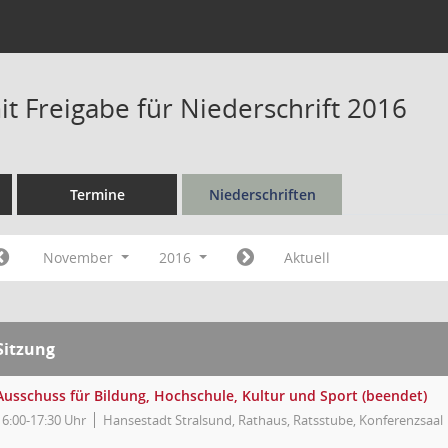
t Freigabe für Niederschrift 2016
Termine
Niederschriften
November
2016
Aktuell
Sitzung
Ausschuss für Bildung, Hochschule, Kultur und Sport (beendet)
16:00-17:30 Uhr
Hansestadt Stralsund, Rathaus, Ratsstube, Konferenzsaal