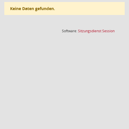
Keine Daten gefunden.
(Wird in
Software:
Sitzungsdienst
Session