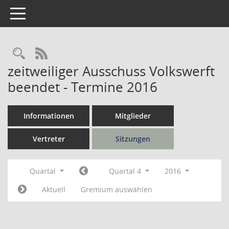
Toggle navigation
Rechercheauswahl
RSS-Feed
zeitweiliger Ausschuss Volkswerft
beendet - Termine 2016
Informationen
Mitglieder
Vertreter
Sitzungen
Quartal
Quartal 4
2016
Aktuell
Gremium auswählen