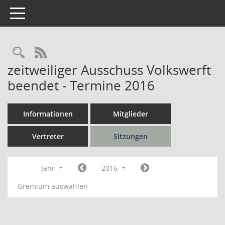
Toggle navigation
Rechercheauswahl
RSS-Feed
zeitweiliger Ausschuss Volkswerft
beendet - Termine 2016
Informationen
Mitglieder
Vertreter
Sitzungen
Jahr
2016
Gremium auswählen