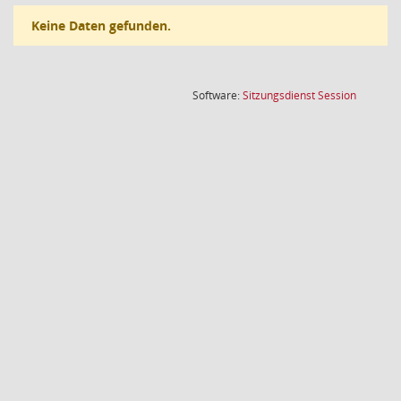
Keine Daten gefunden.
(Wird in
Software:
Sitzungsdienst
Session