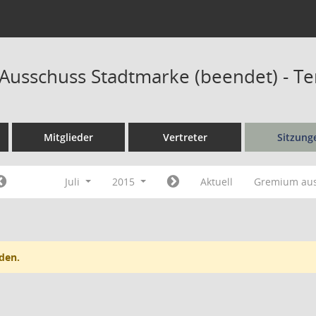
r Ausschuss Stadtmarke (beendet) - T
Mitglieder
Vertreter
Sitzung
Juli
2015
Aktuell
Gremium au
den.