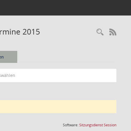
ermine 2015
Recherc
RSS-
en
swählen
(Wird in
Software:
Sitzungsdienst
Session