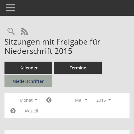
Toggle navigation
Rechercheauswahl
RSS-Feed
Sitzungen mit Freigabe für
Niederschrift 2015
Kalender
Termine
Niederschriften
Monat
Mai
2015
Aktuell