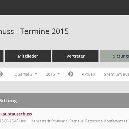
uss - Termine 2015
Mitglieder
Vertreter
Sitzung
Quartal 2
2015
Aktuell
Gremium au
Sitzung
Hauptausschuss
15:00-15:45 Uhr
Hansestadt Stralsund, Rathaus, Ratsstube, Konferenzsaal