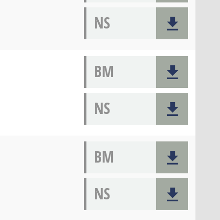
NS
BM
NS
BM
NS